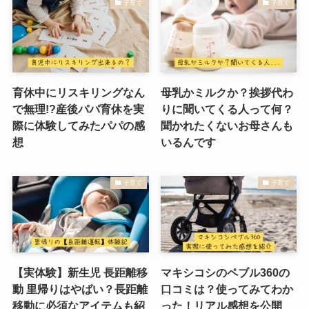
子育て
子育て
育休中にリスキリングなん
母乳かミルクか？挨拶代わ
で無理!?産後パパ育休を実
りに聞いてくる人って何？
際に体験してみたパパの感
聞かれたくないお母さんも
想
いるんです
子育て
子育て
【実体験】新生児 長距離移
マキシコシのペブル360の
動 里帰りはやばい？長距離
口コミは？使ってみてわか
移動に必須なアイテムも紹
った！リアル感想を公開